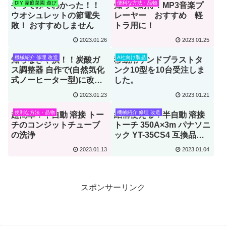
DIY 家庭菜園 遊び
便利な方法・品物
やってみてわかった！！
知って納得！MP3音楽プ
ウオシュレットの節電失
レーヤー おすすめ 軽
敗！ おすすめしません
トラ用に！
2023.01.26
2023.01.25
機械紹介 修理 改造
A社向け製品
知らなきゃ損！！炭酸ガ
移動用サンドブラストタ
ス調整器 自作で(自然気化
ンク10型を10台受注しま
式ノーヒーター型)に改
した。
造 節電チャレンジ
2023.01.23
2023.01.21
便利な方法・品物
機械紹介 修理 改造
超簡単！半自動 溶接 トー
結構使える！半自動 溶接
チのコンジットチューブ
トーチ 350A×3m パナソニ
の洗浄
ック YT-35CS4 互換品に
交換しました。
2023.01.13
2023.01.04
スポンサーリンク