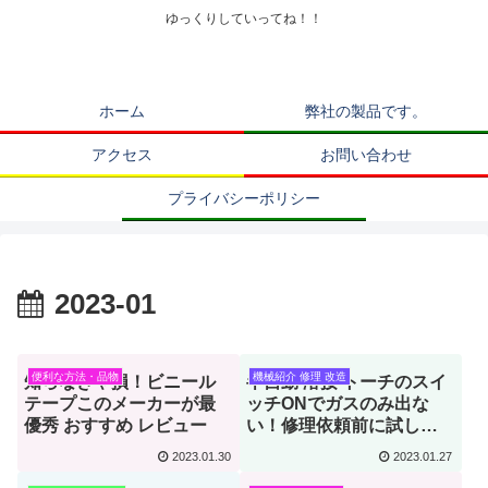
ゆっくりしていってね！！
ホーム
弊社の製品です。
アクセス
お問い合わせ
プライバシーポリシー
2023-01
便利な方法・品物
機械紹介 修理 改造
知らなきゃ損！ビニール
半自動 溶接 トーチのスイ
テープこのメーカーが最
ッチONでガスのみ出な
優秀 おすすめ レビュー
い！修理依頼前に試した
いこと
2023.01.30
2023.01.27