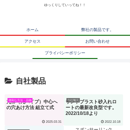
ゆっくりしていってね！！
ホーム
弊社の製品です。
アクセス
お問い合わせ
プライバシーポリシー
自社製品
便利な方法・品物
自社製品
丸棒（丸パイプ）中心へ
サンドブラスト砂入れロ
の穴あけ方法 組立て式
ートの最新改良型です。
2022/10/18より
2025.03.31
2022.10.18
スポンサーリンク