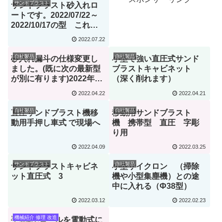
サンドブラスト
サンドブラスト砂入れロ
ートです。2022/07/22～
2022/10/17の型 これは
旧型です。
2022.07.22
自社製品
自社製品
砂入れ漏斗の仕様変更し
小型で強い直圧式サンド
ました。(既に次の最新型
ブラストキャビネット
が別に有ります)2022年7
（深く削れます）
月21日までの型です
2022.04.22
2022.04.21
自社製品
自社製品
直圧サンドブラスト機移
移動用サンドブラスト
動用手押し車式 で現場へ
機 携帯型 直圧 字彫
り用
2022.04.09
2022.03.25
サンドブラスト
自社製品
サンドブラストキャビネ
小型サイクロン （掃除
ット直圧式 3
機や小型集塵機）との途
中に入れる（Ф38型）
2022.03.12
2022.02.23
機械紹介 修理 改造
手動3本ロールを電動式に