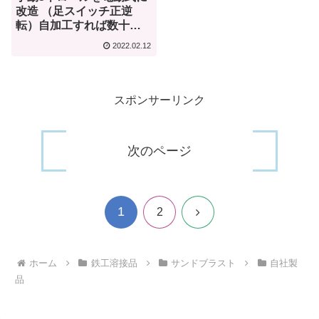
改造 （足スイッチ正逆
転）自加工すれば数十万
お得！
2022.02.12
スポンサーリンク
次のページ
1
次
2
へ
ホーム
鉄工溶接品
サンドブラスト
自社製
品