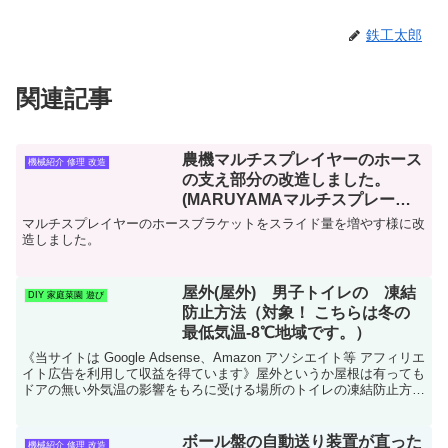
鉄工太郎
関連記事
農機マルチスプレイヤーのホース
機械紹介 修理 改造
の支え部分の改造しました。
(MARUYAMAマルチスプレーヤ
ーMRS40HS-200)
マルチスプレイヤーのホースブラケットをスライド量を増やす様に改
造しました。
屋外(屋外) 男子トイレの 凍結
DIY 家庭菜園 遊び
防止方法（対象！ こちらは冬の
最低気温-8℃地域です。）
《当サイトは Google Adsense、Amazon アソシエイト等 アフィリエ
イト広告を利用して収益を得ています》屋外というか屋根は有っても
ドアの無い外気温の影響をもろに受ける場所のトイレの凍結防止方法
のご紹介です。観光地や公園のほと...
ボール盤の自動送り装置が直った
機械紹介 修理 改造