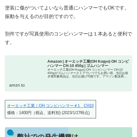
塗装に傷がついてよいなら普通にハンマーでもOKです。
振動を与えるのが目的ですので。
別件ですが写真使用のコンビハンマーは１本あると便利で
す。
Amazon | オーエッチ工業(OH Kogyo) OH コンビ
ハンマー CH-10 450g | ゴムハンマー
オーエッチ工業(OH Kogyo) OH コンビハンマー CH-10
450gがゴムハンマーストアでいつでもお買い得。当日お急
ぎ便対象商品は、当日お届け可能です。アマゾン配送商品
は、通常配送無料（一部除く）。
amzn.to
オーエッチ工業｜OH コンビハンマー＃1 CH10
価格：1400円（税込、送料別) (2023/1/27時点)
弊社での発生機種は