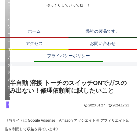
プ
ゆっくりしていってね！！
ラ
ハ
ン
ホーム
弊社の製品です。
マ
ー
アクセス
お問い合わせ
で
プライバシーポリシー
こ
の
片
を
半自動 溶接 トーチのスイッチONでガスの
叩
み出ない！修理依頼前に試したいこと
く
機械紹介 修理 改造
2023.01.27
2024.12.21
《当サイトは Google Adsense、Amazon アソシエイト等 アフィリエイト広
告を利用して収益を得ています》