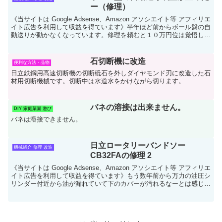
ー（修理）
《当サイトは Google Adsense、Amazon アソシエイト等 アフィリエ
イト広告を利用して収益を得ています》半年ほど前からボール盤の自
動送りが動かなくなっています。修理を頼むと１０万円位は覚悟しな
いと頼めないのでとりあえずそのま...
石切断機に改造
便利な方法・品物
日立鉄鋼用高速切断機の切断砥石を外しダイヤモンド刃に改造した石
材用切断機械です。切断中は水道水をかけながら切ります。
バネの溶接は出来ません。
DIY 家庭菜園 遊び
バネは溶接できません。
日立ロータリーバンドソー
機械紹介 修理 改造
CB32FAの修理 2
《当サイトは Google Adsense、Amazon アソシエイト等 アフィリエ
イト広告を利用して収益を得ています》もう数年前から万力の油圧シ
リンダー付近から油が漏れていて下のカバーが汚れるなーとは感じて
いました。オイル系が動かない状態...