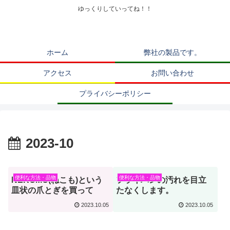
ゆっくりしていってね！！
ホーム
弊社の製品です。
アクセス
お問い合わせ
プライバシーポリシー
2023-10
便利な方法・品物
便利な方法・品物
NEKOMO(ねこも)という
フライパンの汚れを目立
皿状の爪とぎを買って
たなくします。
2023.10.05
2023.10.05