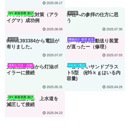
2025.09.17
DIY 家庭菜園 遊び
未分類
スイカの鳥獣対策（アラ
神社への参拝の仕方に思
イグマ）成功例
う
2025.08.09
2025.07.30
未分類
機械紹介 修理 改造
05031393384から電話が
ボール盤の自動送り装置
有りました。
が直ったー（修理）
2025.07.07
2025.07.03
便利な方法・品物
A社向け製品
太陽熱温水器から灯油ボ
一番小さいサンドブラス
イラーに接続
ト5型 (砂5ｋｇはいる内
容量)
2025.05.31
2025.04.29
DIY 家庭菜園 遊び
太陽熱温水器 上水道を
減圧して接続
2025.04.23