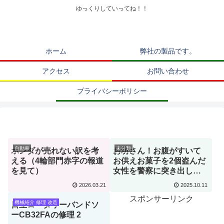
ゆっくりしていってね！！
ホーム
弊社の製品です。
アクセス
お問い合わせ
プライバシーポリシー
自動車
未分類
ホンダが売れない訳を考
お坊さん！お腹がすいて
える（4輪部門赤字の報道
お供えお菓子を2個盗んだ
を見て）
女性を警察に突き出しテ
レビ出演してヒーロー
2026.03.21
2025.10.11
に？
スポンサーリンク
機械紹介 修理 改造
日立ロータリーバンドソ
ーCB32FAの修理 2