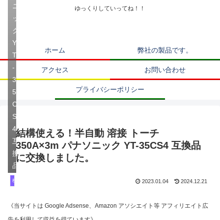
ニ
ゆっくりしていってね！！
ッ
ク
Y
ホーム
弊社の製品です。
T
-
アクセス
お問い合わせ
3
プライバシーポリシー
5
C
S
4
結構使える！半自動 溶接 トーチ
互
350A×3m パナソニック YT-35CS4 互換品
換
に交換しました。
品
機械紹介 修理 改造
2023.01.04
2024.12.21
《当サイトは Google Adsense、Amazon アソシエイト等 アフィリエイト広
告を利用して収益を得ています》