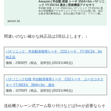
Amazon | 半自動 溶接 トーチ 350A×3m パナソニ
ック YT-35CS4 適合 | 溶接機器アクセサリ
半自動 溶接 トーチ 350A×3m パナソニック YT-35CS4 適
合が溶接機器アクセサリストアでいつでもお買い得。当日
お急ぎ便対象商品は、当日お届け可能です。アマゾン配送
商品は、通常配送無料（一部除く）。
amzn.to
間違いのない確かな純正品は2倍以上します。↓
パナソニック 半自動溶接用トーチ CO2トーチ YT-35CS4 3m
純正品
価格：23650円（税込、送料別) (2023/1/4時点)
パナソニック仕様 半自動溶接用トーチ CO2トーチ ユーロコネク
ター YT-35EE4 350A×3m 適合
価格：10700円（税込、送料別) (2023/1/4時点)
送給機クレーン式アーム取り付けなどは5ｍが必要ならそ