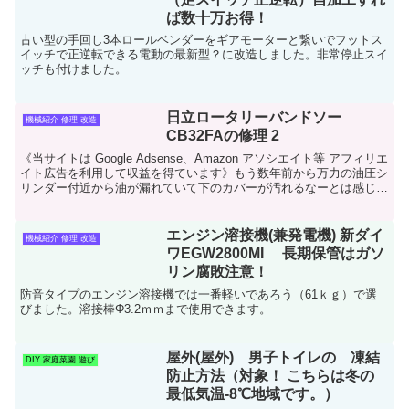
ば数十万お得！
古い型の手回し3本ロールベンダーをギアモーターと繋いでフットス
イッチで正逆転できる電動の最新型？に改造しました。非常停止スイ
ッチも付けました。
日立ロータリーバンドソー
機械紹介 修理 改造
CB32FAの修理 2
《当サイトは Google Adsense、Amazon アソシエイト等 アフィリエ
イト広告を利用して収益を得ています》もう数年前から万力の油圧シ
リンダー付近から油が漏れていて下のカバーが汚れるなーとは感じて
いました。オイル系が動かない状態...
エンジン溶接機(兼発電機) 新ダイ
機械紹介 修理 改造
ワEGW2800MI 長期保管はガソ
リン腐敗注意！
防音タイプのエンジン溶接機では一番軽いであろう（61ｋｇ）で選
びました。溶接棒Φ3.2ｍｍまで使用できます。
屋外(屋外) 男子トイレの 凍結
DIY 家庭菜園 遊び
防止方法（対象！ こちらは冬の
最低気温-8℃地域です。）