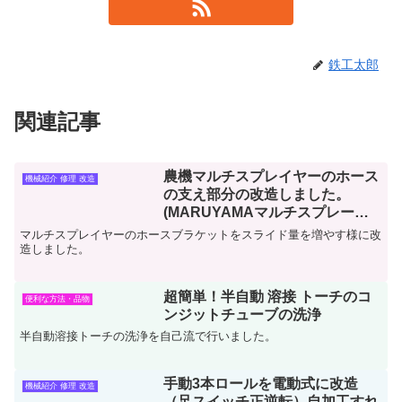
鉄工太郎
関連記事
農機マルチスプレイヤーのホース
機械紹介 修理 改造
の支え部分の改造しました。
(MARUYAMAマルチスプレーヤ
ーMRS40HS-200)
マルチスプレイヤーのホースブラケットをスライド量を増やす様に改
造しました。
超簡単！半自動 溶接 トーチのコ
便利な方法・品物
ンジットチューブの洗浄
半自動溶接トーチの洗浄を自己流で行いました。
手動3本ロールを電動式に改造
機械紹介 修理 改造
（足スイッチ正逆転）自加工すれ