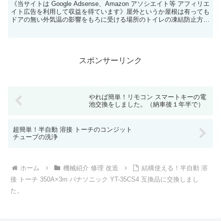
《当サイトは Google Adsense、Amazon アソシエイト等 アフィリエ
イト広告を利用して収益を得ています》屋外というか屋根は有っても
ドアの無い外気温の影響をもろに受ける場所のトイレの凍結防止方法
のご紹介です。観光地や公園のほと...
スポンサーリンク
やれば簡単！リモコン スマートキーの電
池交換をしました。（納車後１年半で）
超簡単！半自動 溶接 トーチのコンジット
チューブの洗浄
ホーム
機械紹介 修理 改造
結構使える！半自動 溶
接 トーチ 350A×3m パナソニック YT-35CS4 互換品に交換しまし
た。