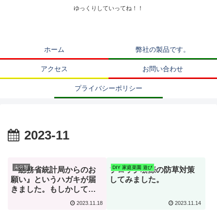
ゆっくりしていってね！！
ホーム
弊社の製品です。
アクセス
お問い合わせ
プライバシーポリシー
2023-11
未分類
DIY 家庭菜園 遊び
『総務省統計局からのお
ブロック塀際の防草対策
願い』というハガキが届
してみました。
きました。もしかして詐
欺？
2023.11.18
2023.11.14