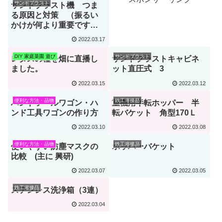
サンドブラスト
サンドブラスト機 つま
る原因と対策 （振るい
かけが何より重要です
が）
2022.03.17
DIY 家庭菜園 遊び
サンドブラスト
レタスの種を畑に直播し
サンドブラストキャビネ
ました。
ット直圧式 3
2022.03.15
2022.03.12
便利な方法・品物
鉄工溶接品
ハンドツールワゴン・ハ
重機用半転ホッパー 半
ンド工具ワゴンの作り方
転バケット 角型170Ｌ
2022.03.10
2022.03.08
便利な方法・品物
鉄工溶接品
使いやすい防塵マスクの
ホッパーバケット
比較 (主に 興研)
2022.03.07
2022.03.05
鉄工溶接品
ステンレス洗浄箱（3連）
2022.03.04