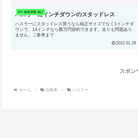
DIY 家庭菜園 遊び
ハスラーにインチダウンのスタッドレス
ハスラーにスタッドレス買うなら純正サイズでなく1インチダ
ウンで、14インチなら数万円節約できます。走りも問題あり
ません。ご参考まで
2022.01.29
スポン
ホーム
自動車
ハスラー