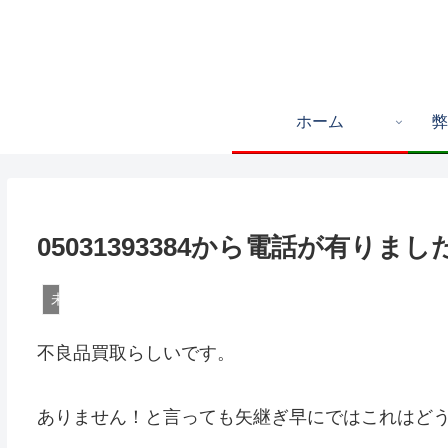
ホーム
弊
05031393384から電話が有りまし
未分類
不良品買取らしいです。
ありません！と言っても矢継ぎ早にではこれはど