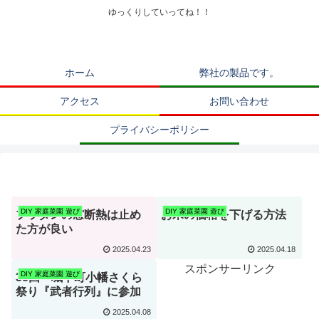
ゆっくりしていってね！！
ホーム
弊社の製品です。
アクセス
お問い合わせ
プライバシーポリシー
DIY 家庭菜園 遊び
DIY 家庭菜園 遊び
プラダンの窓断熱は止め
お米の価格を下げる方法
た方が良い
2025.04.23
2025.04.18
スポンサーリンク
DIY 家庭菜園 遊び
38回「城下町小幡さくら
祭り『武者行列』に参加
2025.04.08