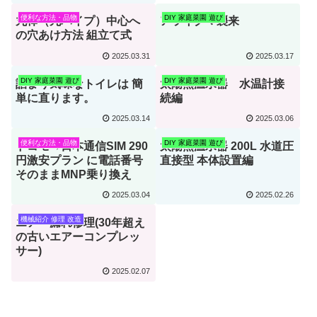
便利な方法・品物
DIY 家庭菜園 遊び
丸棒（丸パイプ）中心へ
アライグマ襲来
の穴あけ方法 組立て式
2025.03.31
2025.03.17
DIY 家庭菜園 遊び
DIY 家庭菜園 遊び
詰まり気味なトイレは 簡
太陽熱温水器 水温計接
単に直ります。
続編
2025.03.14
2025.03.06
便利な方法・品物
DIY 家庭菜園 遊び
ドコモ→日本通信SIM 290
太陽熱温水器 200L 水道圧
円激安プラン に電話番号
直接型 本体設置編
そのままMNP乗り換え
2025.03.04
2025.02.26
機械紹介 修理 改造
エアー漏れ修理(30年超え
の古いエアーコンプレッ
サー)
2025.02.07