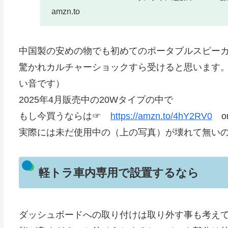
カー IPX7防水 お風呂 ワ
amzn.to
続再生 TWS対応で二台接続可能
中国製の安めの物でも初めてのポータブルスピー
驚かれカルチャーショックすら受けると思います
い音です）
2025年4月販売中の20Wタイプの中で
もし今買うならは☞
https://amzn.to/4hY2RV0
o
実際には未だ使用中の（上の写真）が壊れて無い
軽トラ車内専用で設置するなら
ダッシュボードへの取り付けは取り外す事も考え