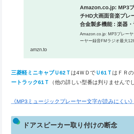
Amazon.co.jp: M
チHD大画面音楽プレー
合金製多機能 : 楽器
Amazon.co.jp: MP3プ
ーヤー録音FMラジオ最大12
amzn.to
三菱軽ミニキャブＵ62Ｔ
は4ＷＤで
Ｕ61Ｔ
はＦＲの
ートラック61Ｔ
（他の詳しい型番は判りませんで
《MP3ミュージックプレーヤー文字が読みにくい
ドアスピーカー取り付けの断念