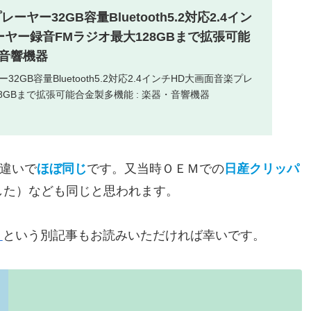
P3プレーヤー32GB容量Bluetooth5.2対応2.4イン
ヤー録音FMラジオ最大128GBまで拡張可能
・音響機器
レーヤー32GB容量Bluetooth5.2対応2.4インチHD大画面音楽プレ
8GBまで拡張可能合金製多機能 : 楽器・音響機器
違いで
ほぼ同じ
です。又当時ＯＥＭでの
日産クリッパ
した）なども同じと思われます。
》
という別記事もお読みいただければ幸いです。