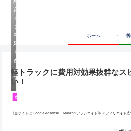
騒
音
で
も
満
ホーム
弊
足
で
き
ま
軽トラックに費用対効果抜群なス
す
い！
。
便利な方法・品物
《当サイトは Google Adsense、Amazon アソシエイト等 アフィリ