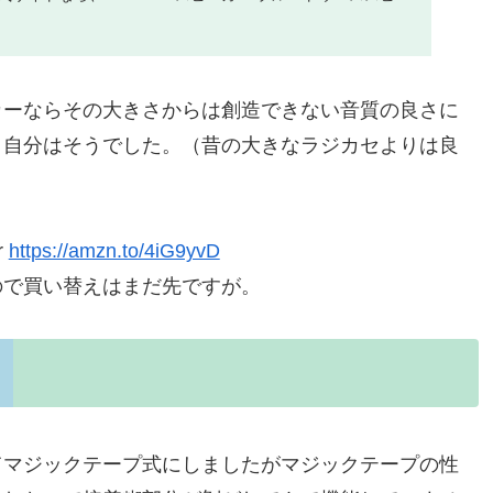
イヤレススピーカー ステレオ ポータブルスピーカー 36時間連
 内蔵マイク Typ...
カーならその大きさからは創造できない音質の良さに
。自分はそうでした。（昔の大きなラジカセよりは良
r
https://amzn.to/4iG9yvD
ので買い替えはまだ先ですが。
てマジックテープ式にしましたがマジックテープの性