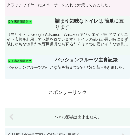
クラッチワイヤーにスペーサーを入れて対策してみました。
詰まり気味なトイレは 簡単に直
DIY 家庭菜園 遊び
ります。
《当サイトは Google Adsense、Amazon アソシエイト等 アフィリエ
イト広告を利用して収益を得ています》トイレの流れが悪い時にまず
試しがちな道具たち専用道具なら直るだろうとつい買いそうな道具で
す。私もそうでした。数年前に買っ...
パッションフルーツ生育記録
DIY 家庭菜園 遊び
パッションフルーツの小さな苗を植えて3か月後に花が咲きました。
スポンサーリンク
バネの溶接は出来ません。
百目柿（不完全甘柿）の植え替え 失敗？