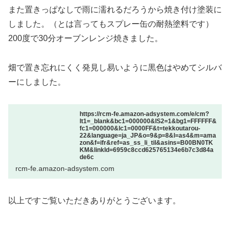
また置きっぱなしで雨に濡れるだろうから焼き付け塗装に
しました。（とは言ってもスプレー缶の耐熱塗料です）
200度で30分オーブンレンジ焼きました。
畑で置き忘れにくく発見し易いように黒色はやめてシルバ
ーにしました。
https://rcm-fe.amazon-adsystem.com/e/cm?
lt1=_blank&bc1=000000&IS2=1&bg1=FFFFFF&
fc1=000000&lc1=0000FF&t=tekkoutarou-
22&language=ja_JP&o=9&p=8&l=as4&m=ama
zon&f=ifr&ref=as_ss_li_til&asins=B00BN0TK
KM&linkId=6959c8ccd625765134e6b7c3d84a
de6c
rcm-fe.amazon-adsystem.com
以上ですご覧いただきありがとうございます。