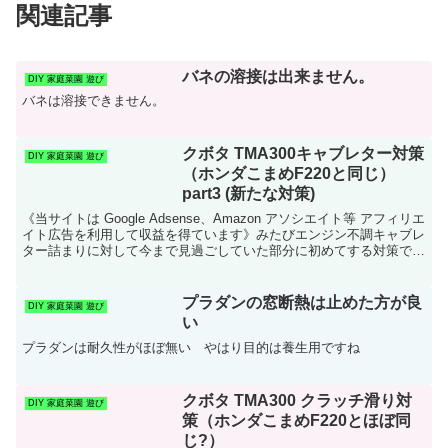
関連記事
バネの溶接は出来ません。
DIY 家庭菜園 遊び
バネは溶接できません。
クボタ TMA300キャブレター対策
DIY 家庭菜園 遊び
（ホンダこまめF220と同じ）
part3 (新たな対策)
《当サイトは Google Adsense、Amazon アソシエイト等 アフィリエ
イト広告を利用して収益を得ています》みたびエンジン不調キャブレ
ター詰まりに対して今まで見過ごしていた部分に初めてする対策で
す。キャブレターまでのガソリン通り...
プラダンの窓断熱は止めた方が良
DIY 家庭菜園 遊び
い
プラダンは耐久性がほぼ無い やはり目的は養生用ですね
クボタ TMA300 クラッチ滑り対
DIY 家庭菜園 遊び
策（ホンダこまめF220とほぼ同
じ?）