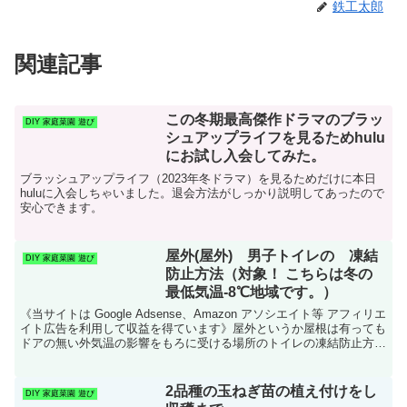
鉄工太郎
関連記事
この冬期最高傑作ドラマのブラッ
DIY 家庭菜園 遊び
シュアップライフを見るためhulu
にお試し入会してみた。
ブラッシュアップライフ（2023年冬ドラマ）を見るためだけに本日
huluに入会しちゃいました。退会方法がしっかり説明してあったので
安心できます。
屋外(屋外) 男子トイレの 凍結
DIY 家庭菜園 遊び
防止方法（対象！ こちらは冬の
最低気温-8℃地域です。）
《当サイトは Google Adsense、Amazon アソシエイト等 アフィリエ
イト広告を利用して収益を得ています》屋外というか屋根は有っても
ドアの無い外気温の影響をもろに受ける場所のトイレの凍結防止方法
のご紹介です。観光地や公園のほと...
2品種の玉ねぎ苗の植え付けをし
DIY 家庭菜園 遊び