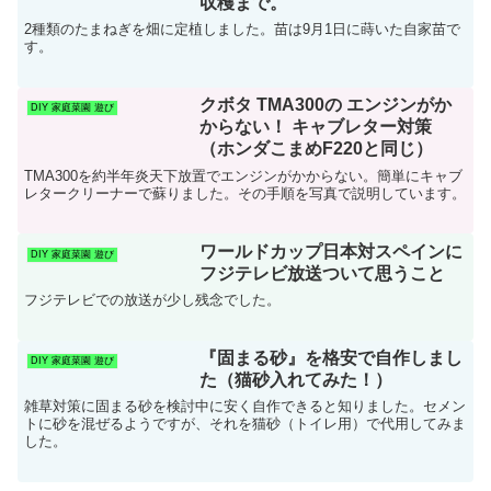
収穫まで。
2種類のたまねぎを畑に定植しました。苗は9月1日に蒔いた自家苗で
す。
クボタ TMA300の エンジンがか
DIY 家庭菜園 遊び
からない！ キャブレター対策
（ホンダこまめF220と同じ）
TMA300を約半年炎天下放置でエンジンがかからない。簡単にキャブ
レタークリーナーで蘇りました。その手順を写真で説明しています。
ワールドカップ日本対スペインに
DIY 家庭菜園 遊び
フジテレビ放送ついて思うこと
フジテレビでの放送が少し残念でした。
『固まる砂』を格安で自作しまし
DIY 家庭菜園 遊び
た（猫砂入れてみた！）
雑草対策に固まる砂を検討中に安く自作できると知りました。セメン
トに砂を混ぜるようですが、それを猫砂（トイレ用）で代用してみま
した。