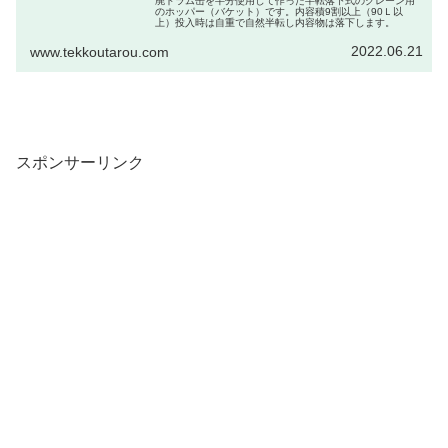
廃ドラム缶を半分使用して作った半転落下式のクレーン用
のホッパー（バケット）です。内容積9割以上（90Ｌ以
上）投入時は自重で自然半転し内容物は落下します。
2022.06.21
www.tekkoutarou.com
スポンサーリンク