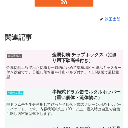
鉄工太郎
関連記事
金属切粉 チップボックス（油き
鉄工溶接品
り用下駄底板付き）
金属切削工程で出た切粉を一時的にためて集積場所へ運ぶキャスター
付き鉄箱です。分離し落ち油を排出バルブ付き。ｔ1.6板製で最軽量
型
半転式ドラム缶モルタルホッパー
A社向け製品
（重い個体・流体物に）
廃ドラム缶を半分使用して作った半転落下式のクレーン用のホッパー
（バケット）です。内容積9割以上（90Ｌ以上）投入時は自重で自然
半転し内容物は落下します。