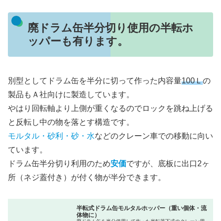
廃ドラム缶半分切り使用の半転ホ
ッパーも有ります。
別型としてドラム缶を半分に切って作った内容量
100Ｌ
の
製品もＡ社向けに製造しています。
やはり回転軸より上側が重くなるのでロックを跳ね上げる
と反転し中の物を落とす構造です。
モルタル・砂利・砂・水
などのクレーン車での移動に向い
ています。
ドラム缶半分切り利用のため
安価
ですが、底板に出口2ヶ
所（ネジ蓋付き）が付く物が半分できます。
半転式ドラム缶モルタルホッパー（重い個体・流
体物に）