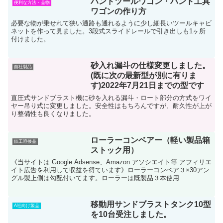
ハンドツールワゴン・ハンド工具
便利な方法・品物
ワゴンの作り方
必要な物が乗せれて狭い通路も通れるように少し細長いツールキャビ
ネットを作って見ました。3段式スライドレールで引き出しも1ヶ所
付けました。
砂入れ漏斗の仕様変更しました。
自社製品
(既に次の最新型が別に有りま
す)2022年7月21日までの型です
直圧式サンドブラスト機に砂を入れる漏斗・ロート部分の方式をワイ
ヤー吊り式に変更しました。安全性はもちろんですが、耐久性が上が
り整備性も良くなりました。
ローラーコンベアー（軽い製品箱
鉄工溶接品
ストック用）
《当サイトは Google Adsense、Amazon アソシエイト等 アフィリエ
イト広告を利用して収益を得ています》ローラーコンベア３×30アン
グル製上側は勾配付いてます。ローラーは既製品３本使用
移動用サンドブラストタンク10型
A社向け製品
を10台受注しました。