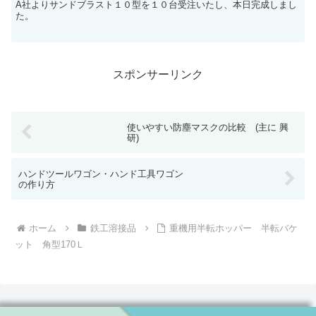
A社よりサンドブラスト１０型を１０台受注いたし、本日完成しまし
た。
スポンサーリンク
使いやすい防塵マスクの比較 (主に 興
研)
ハンドツールワゴン・ハンド工具ワゴン
の作り方
ホーム
鉄工溶接品
重機用半転ホッパー 半転バケ
ット 角型170Ｌ