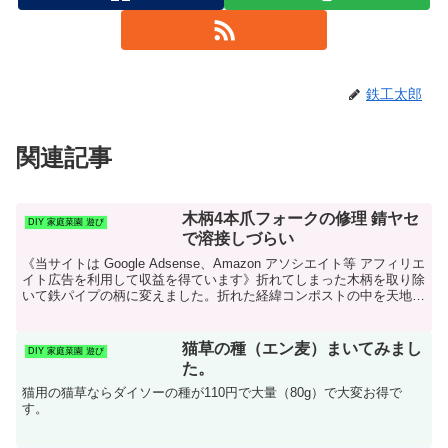
鉄工太郎
関連記事
木柄4本爪フォークの修理 錆ヤセ
DIY 家庭菜園 遊び
で溶接しづらい
《当サイトは Google Adsense、Amazon アソシエイト等 アフィリエ
イト広告を利用して収益を得ています》折れてしまった木柄を取り除
いて鉄パイプの柄に変えました。折れた経緯コンポストの中を天地返
ししようとフォークを刺して力を入...
猫草の種（エン麦）まいてみまし
DIY 家庭菜園 遊び
た。
猫用の猫草ならダイソーの種が110円で大量（80g）で大変お得で
す。