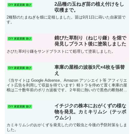
2品種の玉ねぎ苗の植え付けをし
DIY 家庭菜園 遊び
収穫まで。
2種類のたまねぎを畑に定植しました。苗は9月1日に蒔いた自家苗で
す。
錆びた草削り（ねじり鎌）を畑で
DIY 家庭菜園 遊び
発見しブラスト後に塗装しました
さびた草刈り鎌をサンドブラストにて処理して塗装しました。
車庫の屋根の波板9尺×4枚を張替
DIY 家庭菜園 遊び
え
《当サイトは Google Adsense、Amazon アソシエイト等 アフィリエ
イト広告を利用して収益を得ています》軽トラを停めて置く車庫の屋
根は二十数年前のポリカ波板です。２年前に熱いので黒色の断熱材を
ポリカ波板に直接貼るという愚行を...
イチジクの株本におがくずの様な
DIY 家庭菜園 遊び
物を発見。カミキリムシ（テッポ
ウムシ）
カミキリムシのおがくずを発見したので殺虫と今後の予防対策をしま
した。