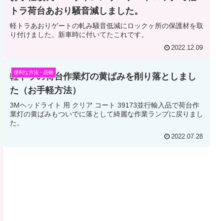
トラ荷台あおり騒音減しました。
軽トラあおりゲートの軋み騒音低減にロックヶ所の保護材を取
り付けました。新車時に付いてたこれです。
2022.12.09
便利な方法・品物
軽トラの荷台作業灯の黄ばみを削り落としまし
た（お手軽方法）
3Mヘッドライト 用 クリア コート 39173並行輸入品で荷台作
業灯の黄ばみもついでに落として綺麗な作業ランプに戻りまし
た。
2022.07.28