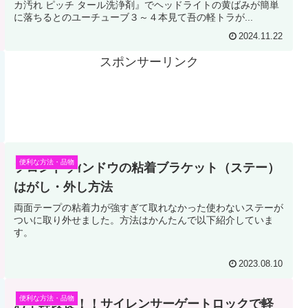
カ汚れ ピッチ タール洗浄剤』でヘッドライトの黄ばみが簡単
に落ちるとのユーチューブ３～４本見て吾の軽トラが...
2024.11.22
スポンサーリンク
便利な方法・品物
フロントウｨンドウの粘着ブラケット（ステー）
はがし・外し方法
両面テープの粘着力が強すぎて取れなかった使わないステーが
ついに取り外せました。方法はかんたんで以下紹介していま
す。
2023.08.10
便利な方法・品物
お手軽改良！！サイレンサーゲートロックで軽