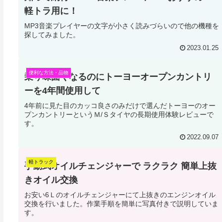
軽トラ用に！
MP3音楽プレイヤーの文字が小さく読みづらいので他の機種を
探してみました。
2023.01.25
便利な方法・品物
乗り味固くなるのにトーヨーオープンカントリ
ーを4年間使用して
4年前に見た目のカッコ良さのみだけで選んだトーヨーのオー
プンカントリーというＭ/Ｓタイヤの長期使用体験レビューで
す。
2022.09.07
軽トラック
手動式オイルチェンジャーで ラクラク 簡単上抜
きオイル交換
お安い6Ｌのオイルチェンジャーにて上抜きのエンジンオイル
交換を行いました。作業手順を簡単に写真付きで説明していま
す。