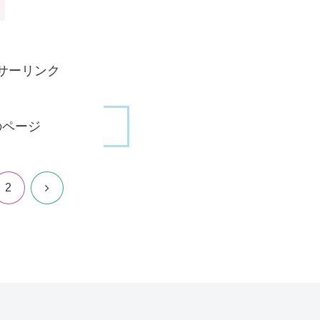
サーリンク
のページ
次
2
へ