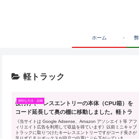
ホーム
弊
軽トラック
便利な方法・品物
後付けキーレスエントリーの本体（CPU箱）を
コード延長して奥の棚に移動しました。軽トラ
《当サイトは Google Adsense、Amazon アソシエイト等 アフ
ィリエイト広告を利用して収益を得ています》以前ミニキャブ
トラックに取りつけたキーレスエントリーですがコード長さが
足りずＣＰＵボックスが目立つ位置にぶら下がっていま...