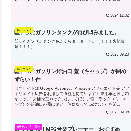
2024.12.02
軽トラック
軽トラのガソリンタンクが再び凹みました。
凹んだガソリンタンクをふくらましました。（！！！火気厳
禁！！！）
2023.09.28
軽トラック
軽トラのガソリン給油口 蓋（キャップ）が閉め
ずらい！件
《当サイトは Google Adsense、Amazon アソシエイト等 アフ
ィリエイト広告を利用して収益を得ています》乗用車と同じ内
キャップ+外開閉蓋ロック式にしてほしい軽トラック（ミニキ
ャブ）の給油口の蓋は鍵と一体になってるのでふたを閉...
2023.09.08
便利な方法・品物
知って納得！MP3音楽プレーヤー おすすめ